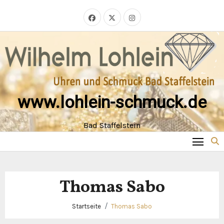
Zum
Inhalt
springen
www.lohlein-schmuck.de
Bad Staffelstein
Thomas Sabo
Startseite
Thomas Sabo